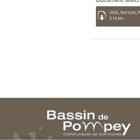
2026_Test1job_
5.10 Mo