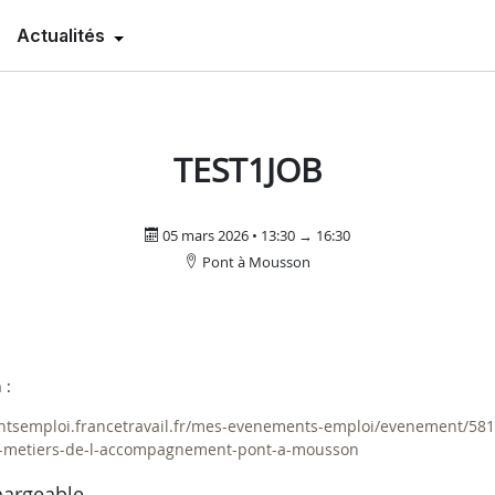
Actualités
TEST1JOB
05 mars 2026 • 13:30 → 16:30
Pont à Mousson
 :
tsemploi.francetravail.fr/mes-evenements-emploi/evenement/5819
n-metiers-de-l-accompagnement-pont-a-mousson
hargeable