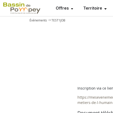
Offres
Territoire
Événements
TEST1JOB
Inscription via ce lien
https://mesevenemen
metiers-de-l-humai
Document téléc